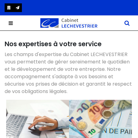
Notre cabinet
Nos expertises à votre service
Les champs d'expertise du Cabinet LECHEVESTRIER
Nos expertises
Présentation
vous permettent de gérer sereinement le quotidien
et le développement de votre entreprise. Notre
Actualités
Notre bureau
Comptabilité et Fiscalité
accompagnement s'adapte à vos besoins et
sécurise vos prises de décision et garantit le respect
Infos par secteur
Notre équipe
RH et Paie
de vos obligations légales.
Blog
Recrutement
Conseil en gestion
Organisation